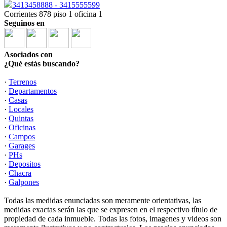
3413458888 - 3415555599
Corrientes 878 piso 1 oficina 1
Seguinos en
Asociados con
¿Qué estás buscando?
·
Terrenos
·
Departamentos
·
Casas
·
Locales
·
Quintas
·
Oficinas
·
Campos
·
Garages
·
PHs
·
Depositos
·
Chacra
·
Galpones
Todas las medidas enunciadas son meramente orientativas, las
medidas exactas serán las que se expresen en el respectivo título de
propiedad de cada inmueble. Todas las fotos, imagenes y videos son