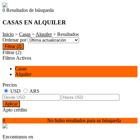
0 Resultados de búsqueda
CASAS EN ALQUILER
Inicio
>
Casas
>
Alquiler
> Resultados
Ordenar por
Filtrar
(2)
Filtrar
(2)
Filtros Activos
Casas
Alquiler
Precios
USD
ARS
Aplicar
Apto crédito
0
No hubo resultados para su búsqueda
Encontranos en