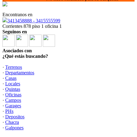
Encontranos en
3413458888 - 3415555599
Corrientes 878 piso 1 oficina 1
Seguinos en
Asociados con
¿Qué estás buscando?
·
Terrenos
·
Departamentos
·
Casas
·
Locales
·
Quintas
·
Oficinas
·
Campos
·
Garages
·
PHs
·
Depositos
·
Chacra
·
Galpones