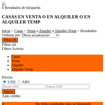
0 Resultados de búsqueda
CASAS EN VENTA O EN ALQUILER O EN
ALQUILER TEMP
Inicio
>
Casas
>
Venta
o
Alquiler
o
Alquiler-Temp
> Resultados
Ordenar por
Filtrar
(4)
Filtrar
(4)
Filtros Activos
Casas
Venta
Alquiler
Alquiler-Temp
Precios
USD
ARS
Aplicar
Apto crédito
0
No hubo resultados para su búsqueda